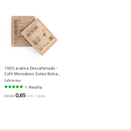
100% arabica Descafeinado -
Café Monodosis Goteo Bolsa -
1 unidad
Café du Jour
1
Reseña
100%
0,65
Desde
0,65 / pieza