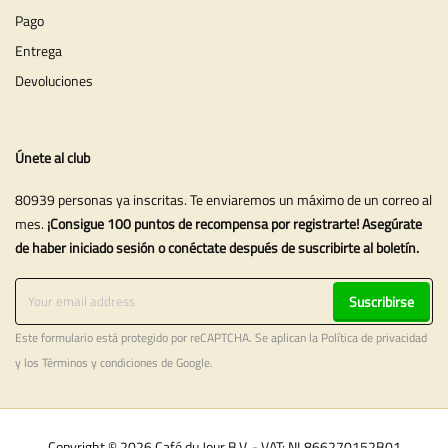
Pago
Entrega
Devoluciones
Únete al club
80939 personas ya inscritas. Te enviaremos un máximo de un correo al
mes.
¡Consigue 100 puntos de recompensa por registrarte! Asegúrate
de haber iniciado sesión o conéctate después de suscribirte al boletín.
Suscribirse
Este formulario está protegido por reCAPTCHA. Se aplican la
Política de privacidad
y los
Términos y condiciones
de Google.
Copyright © 2026 Café du Jour B.V. - VAT: NL866270152B01