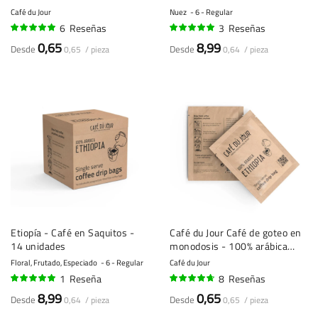
unidad
Café du Jour
Nuez
6 - Regular
6
Reseñas
3
Reseñas
95%
97%
0,65
8,99
Desde
Desde
0,65 / pieza
0,64 / pieza
Etiopía - Café en Saquitos -
Café du Jour Café de goteo en
14 unidades
monodosis - 100% arábica
ETIOPÍA - ¡café de filtro para
Floral, Frutado, Especiado
6 - Regular
Café du Jour
llevar!
1
Reseña
8
Reseñas
100%
91%
8,99
0,65
Desde
Desde
0,64 / pieza
0,65 / pieza