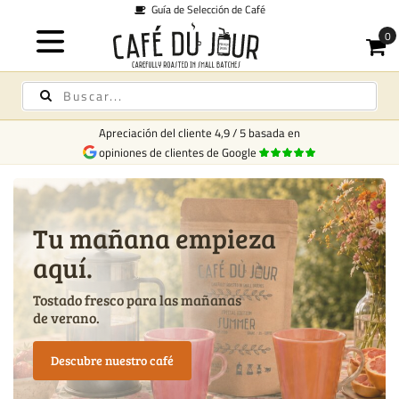
Guía de Selección de Café
Apreciación del cliente
4,9
/
5
basada en
opiniones de clientes de Google
Tu mañana empieza
aquí.
Tostado fresco para las mañanas
de verano.
Descubre nuestro café