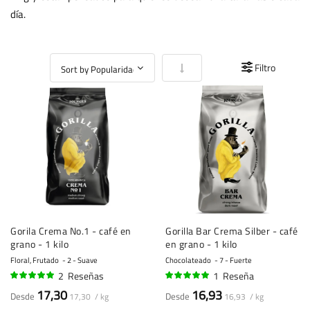
día.
Fijar Dirección Ascendente
Filtro
Gorila Crema No.1 - café en
Gorilla Bar Crema Silber - café
grano - 1 kilo
en grano - 1 kilo
Floral, Frutado
2 - Suave
Chocolateado
7 - Fuerte
2
Reseñas
1
Reseña
95%
100%
17,30
16,93
Desde
Desde
17,30 / kg
16,93 / kg