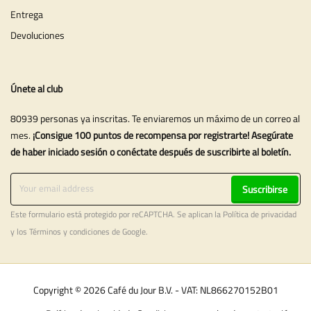
Entrega
Devoluciones
Únete al club
80939 personas ya inscritas. Te enviaremos un máximo de un correo al
mes.
¡Consigue 100 puntos de recompensa por registrarte! Asegúrate
de haber iniciado sesión o conéctate después de suscribirte al boletín.
Suscribirse
Este formulario está protegido por reCAPTCHA. Se aplican la
Política de privacidad
y los
Términos y condiciones
de Google.
Copyright © 2026 Café du Jour B.V. - VAT: NL866270152B01