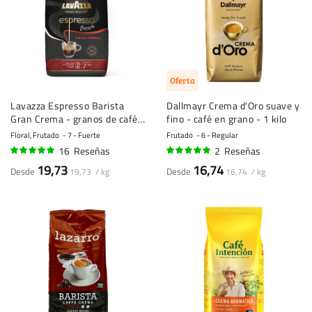
Oferta
Lavazza Espresso Barista
Dallmayr Crema d'Oro suave y
Gran Crema - granos de café -
fino - café en grano - 1 kilo
1 kilo
Floral, Frutado
7 - Fuerte
Frutado
6 - Regular
16
Reseñas
2
Reseñas
94%
100%
19,73
16,74
Desde
Desde
19,73 / kg
16,74 / kg