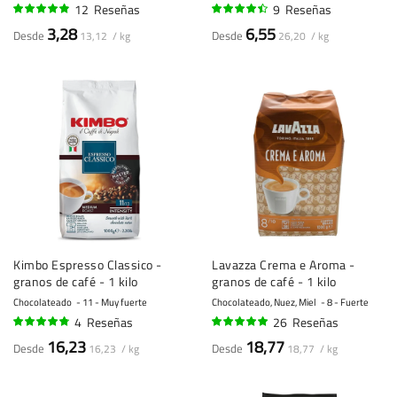
12
Reseñas
9
Reseñas
94%
86%
3,28
6,55
Desde
Desde
13,12 / kg
26,20 / kg
Kimbo Espresso Classico -
Lavazza Crema e Aroma -
granos de café - 1 kilo
granos de café - 1 kilo
Chocolateado
11 - Muy fuerte
Chocolateado, Nuez, Miel
8 - Fuerte
4
Reseñas
26
Reseñas
93%
96%
16,23
18,77
Desde
Desde
16,23 / kg
18,77 / kg