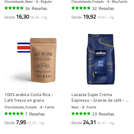
Chocolateado, Nuez
6 - Regular
Chocolateado, Frutado
9 - Muy fuerte
34
Reseñas
32
Reseñas
95%
94%
16,30
19,92
Desde
Desde
16,30 / kg
19,92 / kg
100% arabica Costa Rica -
Lavazza Super Crema
Café fresco en grano
Espresso - Granos de café - 1
kilo
Chocolateado, Frutado
8 - Fuerte
Nuez
8 - Fuerte
7
Reseñas
23
Reseñas
96%
93%
7,95
24,31
Desde
Desde
22,75 / kg
24,31 / kg