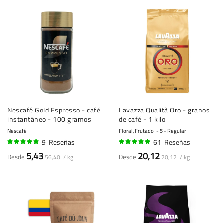
Nescafé Gold Espresso - café
Lavazza Qualità Oro - granos
instantáneo - 100 gramos
de café - 1 kilo
Nescafé
Floral, Frutado
5 - Regular
9
Reseñas
61
Reseñas
98%
94%
5,43
20,12
Desde
Desde
56,40 / kg
20,12 / kg