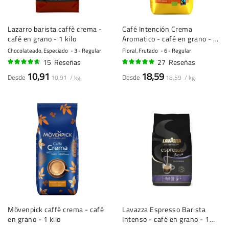
Lazarro barista caffè crema -
Café Intención Crema
café en grano - 1 kilo
Aromatico - café en grano - 1
kilo
Chocolateado, Especiado
3 - Regular
Floral, Frutado
6 - Regular
15
Reseñas
27
Reseñas
89%
97%
10,91
18,59
Desde
Desde
10,91 / kg
18,59 / kg
Mövenpick caffè crema - café
Lavazza Espresso Barista
en grano - 1 kilo
Intenso - café en grano - 1
kilo