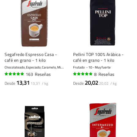
Segafredo Espresso Casa -
Pellini TOP 100% Arábica -
café en grano - 1 kilo
café en grano - 1 kilo
C
hocolateado, Especiado, Caramelo, Miel, Almendras
Frutado
8 - Fuerte
10 - Muy fuerte
163
Reseñas
8
Reseñas
95%
93%
13,31
20,02
Desde
Desde
13,31 / kg
20,02 / kg