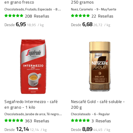
en grano fresco
250 gramos
Chocolateado, Frutado, Especiado
8 - Fuerte
Nuez, Caramelo
9 - Muy fuerte
208
Reseñas
22
Reseñas
96%
96%
6,95
6,68
Desde
Desde
18,95 / kg
26,72 / kg
Segafredo Intermezzo - café
Nescafé Gold - café soluble -
en grano - 1 kilo
200 g
C
hocolateado, Jarabe de arce, Té negro
8 - Fuerte
Chocolateado
6 - Regular
363
Reseñas
3
Reseñas
96%
100%
12,14
8,89
Desde
Desde
12,14 / kg
44,45 / kg