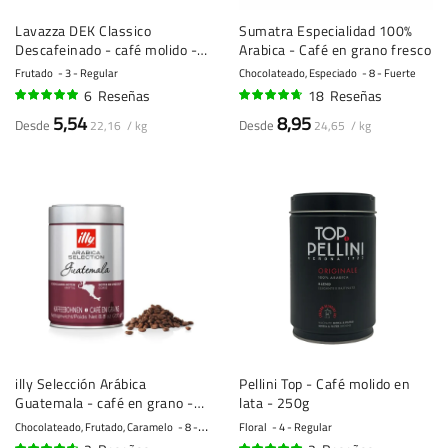
Lavazza DEK Classico
Sumatra Especialidad 100%
Descafeinado - café molido -
Arabica - Café en grano fresco
250g
Frutado
3 - Regular
Chocolateado, Especiado
8 - Fuerte
6
Reseñas
18
Reseñas
95%
91%
5,54
8,95
Desde
Desde
22,16 / kg
24,65 / kg
illy Selección Arábica
Pellini Top - Café molido en
Guatemala - café en grano -
lata - 250g
250 gramos
Chocolateado, Frutado, Caramelo
8 - Fuerte
Floral
4 - Regular