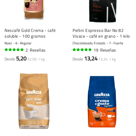
Nescafé Gold Crema - café
Pellini Espresso Bar No 82
soluble - 100 gramos
Vivace - café en grano - 1 kilo
Nuez
6 - Regular
Chocolateado, Frutado
7 - Fuerte
2
Reseñas
19
Reseñas
100%
92%
5,20
13,24
Desde
Desde
52,00 / kg
13,24 / kg