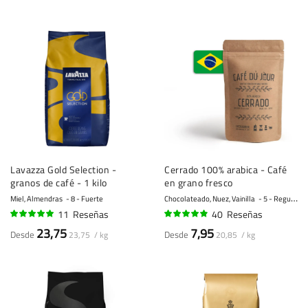
Lavazza Gold Selection -
Cerrado 100% arabica - Café
granos de café - 1 kilo
en grano fresco
Miel, Almendras
8 - Fuerte
Chocolateado, Nuez, Vainilla
5 - Regular
11
Reseñas
40
Reseñas
97%
94%
23,75
7,95
Desde
Desde
23,75 / kg
20,85 / kg