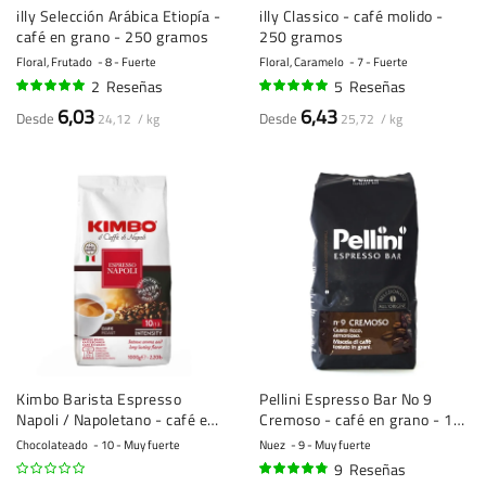
illy Selección Arábica Etiopía -
illy Classico - café molido -
café en grano - 250 gramos
250 gramos
Floral, Frutado
8 - Fuerte
Floral, Caramelo
7 - Fuerte
2
Reseñas
5
Reseñas
100%
96%
6,03
6,43
Desde
Desde
24,12 / kg
25,72 / kg
Kimbo Barista Espresso
Pellini Espresso Bar No 9
Napoli / Napoletano - café en
Cremoso - café en grano - 1
grano - 1 kilo
kilo
Chocolateado
10 - Muy fuerte
Nuez
9 - Muy fuerte
9
Reseñas