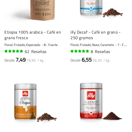
Etiopia 100% arabica - Café en
illy Decaf - Café en grano -
grano fresco
250 gramos
Floral, Frutado, Especiado
8 - Fuerte
Floral, Frutado, Nuez, Caramelo
7 - Fuerte
62
Reseñas
8
Reseñas
92%
98%
7,49
6,55
Desde
Desde
19,90 / kg
26,20 / kg