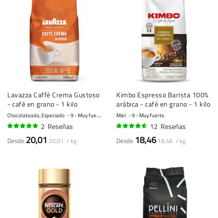
Lavazza Caffè Crema Gustoso
Kimbo Espresso Barista 100%
- café en grano - 1 kilo
arábica - café en grano - 1 kilo
Chocolateado, Especiado
9 - Muy fuerte
Miel
9 - Muy fuerte
2
Reseñas
12
Reseñas
95%
89%
20,01
18,46
Desde
Desde
20,01 / kg
18,46 / kg