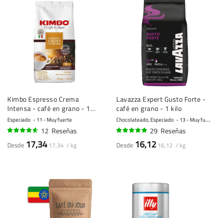
Kimbo Espresso Crema
Lavazza Expert Gusto Forte -
Intensa - café en grano - 1
café en grano - 1 kilo
kilo
Especiado
11 - Muy fuerte
Chocolateado, Especiado
13 - Muy fuerte
12
Reseñas
29
Reseñas
90%
95%
17,34
16,12
Desde
Desde
17,34 / kg
16,12 / kg