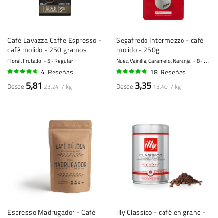
Café Lavazza Caffe Espresso -
Segafredo Intermezzo - café
café molido - 250 gramos
molido - 250g
Floral, Frutado
5 - Regular
Nuez, Vainilla, Caramelo, Naranja
8 - Fuerte
4
Reseñas
18
Reseñas
90%
95%
5,81
3,35
Desde
Desde
23,24 / kg
13,40 / kg
Espresso Madrugador - Café
illy Classico - café en grano -