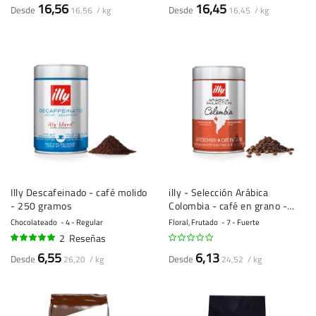
92%
16,56
16,45
Desde
Desde
16,56 / kg
16,45 / kg
Illy Descafeinado - café molido
illy - Selección Arábica
- 250 gramos
Colombia - café en grano -
250g
Chocolateado
4 - Regular
Floral, Frutado
7 - Fuerte
2
Reseñas
100%
6,55
6,13
Desde
Desde
26,20 / kg
24,52 / kg