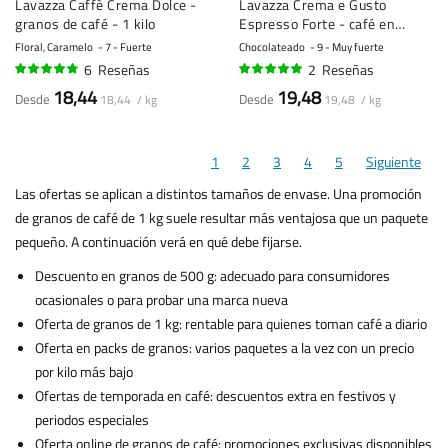
Lavazza Caffè Crema Dolce -
Lavazza Crema e Gusto
granos de café - 1 kilo
Espresso Forte - café en
grano - 1 kilo
Floral, Caramelo
7 - Fuerte
Chocolateado
9 - Muy fuerte
6
Reseñas
2
Reseñas
93%
95%
18,44
19,48
Desde
Desde
18,44 / kg
19,48 / kg
1
2
3
4
5
Siguiente
Las ofertas se aplican a distintos tamaños de envase. Una promoción
de granos de café de 1 kg suele resultar más ventajosa que un paquete
pequeño. A continuación verá en qué debe fijarse.
Descuento en granos de 500 g: adecuado para consumidores
ocasionales o para probar una marca nueva
Oferta de granos de 1 kg: rentable para quienes toman café a diario
Oferta en packs de granos: varios paquetes a la vez con un precio
por kilo más bajo
Ofertas de temporada en café: descuentos extra en festivos y
periodos especiales
Oferta online de granos de café: promociones exclusivas disponibles