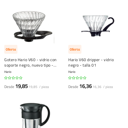
Oferta
Oferta
Gotero Hario V60 - vidrio con
Hario V60 dripper - vidrio
soporte negro, nuevo tipo -
negro - talla 01
tamaño 02 (VDGR-02-B)
Hario
Hario
19,85
16,36
Desde
Desde
19,85 / pieza
16,36 / pieza