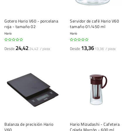
Gotero Hario V60 - porcelana
Servidor de café Hario V60
roja - tamaño 02
tamaño 01/450 ml
Hario
Hario
24,42
13,36
Desde
Desde
24,42 / pieza
13,36 / pieza
Balanza de precisión Hario
Hario Mizudashi - Cafetera
V60
Colada Marrón - 600 ml