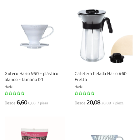
Gotero Hario V60 - plástico
Cafetera helada Hario V60
blanco - tamaño 01
Fretta
Hario
Hario
6,60
20,08
Desde
Desde
6,60 / pieza
20,08 / pieza