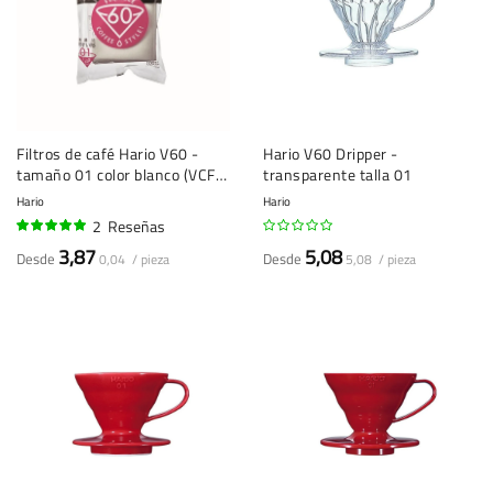
Filtros de café Hario V60 -
Hario V60 Dripper -
tamaño 01 color blanco (VCF-
transparente talla 01
01-100W) - 100 unidades
Hario
Hario
2
Reseñas
95%
3,87
5,08
Desde
Desde
0,04 / pieza
5,08 / pieza