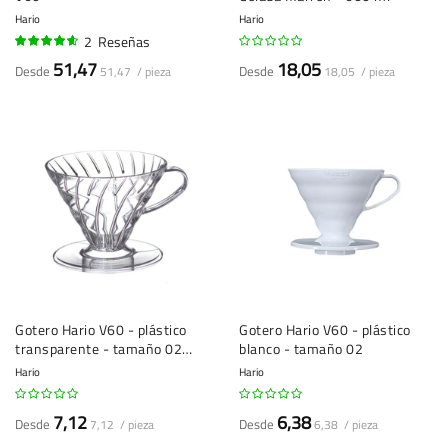
Hario
Hario
2
Reseñas
90%
51,47
18,05
Desde
Desde
51,47 / pieza
18,05 / pieza
Gotero Hario V60 - plástico
Gotero Hario V60 - plástico
transparente - tamaño 02
blanco - tamaño 02
(VD-02T/VDR-02T)
Hario
Hario
7,12
6,38
Desde
Desde
7,12 / pieza
6,38 / pieza