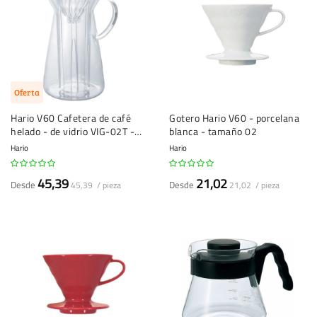
Oferta
Hario V60 Cafetera de café
Gotero Hario V60 - porcelana
helado - de vidrio VIG-02T -
blanca - tamaño 02
700 ml
Hario
Hario
45,39
21,02
Desde
Desde
45,39 / pieza
21,02 / pieza