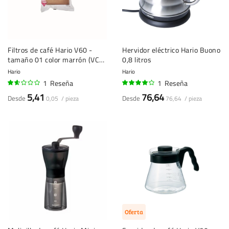
Filtros de café Hario V60 -
Hervidor eléctrico Hario Buono
tamaño 01 color marrón (VCF-
0,8 litros
01-100M) - 100 unidades
Hario
Hario
1
Reseña
1
Reseña
30%
80%
5,41
76,64
Desde
Desde
0,05 / pieza
76,64 / pieza
Oferta