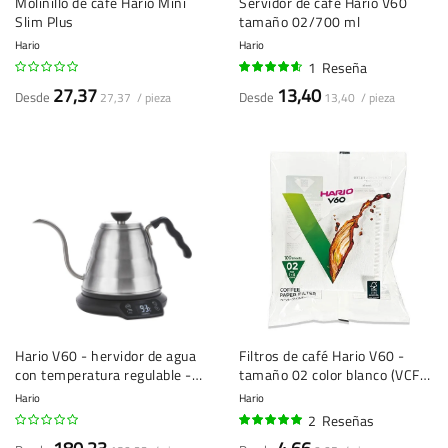
Molinillo de café Hario Mini
Servidor de café Hario V60
Slim Plus
tamaño 02/700 ml
Hario
Hario
1
Reseña
90%
27,37
13,40
Desde
Desde
27,37 / pieza
13,40 / pieza
Hario V60 - hervidor de agua
Filtros de café Hario V60 -
con temperatura regulable -
tamaño 02 color blanco (VCF-
EVT-80-HSV-E
02-100W) - 100 unidades
Hario
Hario
2
Reseñas
100%