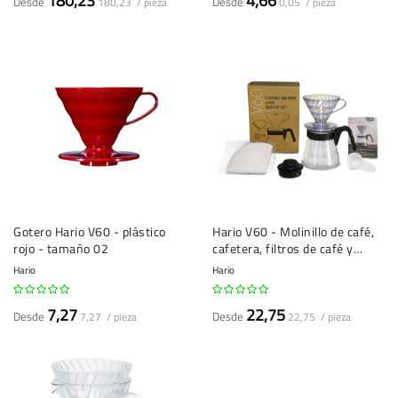
180,23
4,66
Desde
Desde
180,23 / pieza
0,05 / pieza
Gotero Hario V60 - plástico
Hario V60 - Molinillo de café,
rojo - tamaño 02
cafetera, filtros de café y
cucharita medidora - Juego
Hario
Hario
completo
7,27
22,75
Desde
Desde
7,27 / pieza
22,75 / pieza