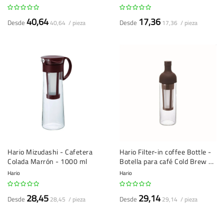
40,64
17,36
Desde
Desde
40,64 / pieza
17,36 / pieza
Hario Mizudashi - Cafetera
Hario Filter-in coffee Bottle -
Colada Marrón - 1000 ml
Botella para café Cold Brew -
750 ml
Hario
Hario
28,45
29,14
Desde
Desde
28,45 / pieza
29,14 / pieza