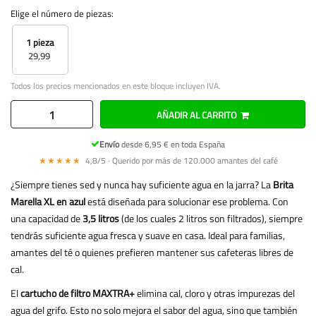
Elige el número de piezas:
1 pieza
29,99
Todos los precios mencionados en este bloque incluyen IVA.
AÑADIR AL CARRITO
Envío
desde 6,95 € en toda España
★★★★★
4,8/5 · Querido por más de 120.000 amantes del café
¿Siempre tienes sed y nunca hay suficiente agua en la jarra? La
Brita
Marella XL en azul
está diseñada para solucionar ese problema. Con
una capacidad de
3,5 litros
(de los cuales 2 litros son filtrados), siempre
tendrás suficiente agua fresca y suave en casa. Ideal para familias,
amantes del té o quienes prefieren mantener sus cafeteras libres de
cal.
El
cartucho de filtro MAXTRA+
elimina cal, cloro y otras impurezas del
agua del grifo. Esto no solo mejora el sabor del agua, sino que también