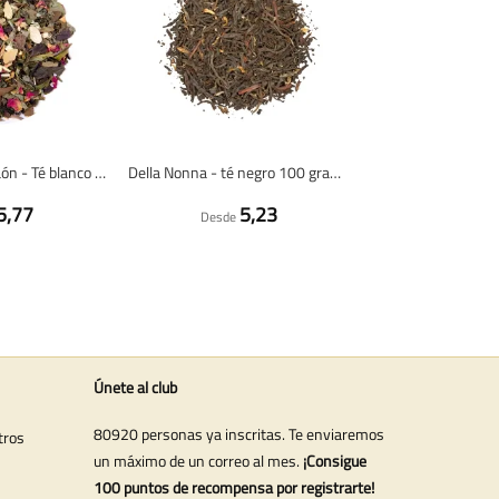
El secreto del faraón - Té blanco 100 gramos - Café du Jour té a granel
Della Nonna - té negro 100 gramos - Café du Jour té a granel
5,77
5,23
Desde
Únete al club
80920 personas ya inscritas. Te enviaremos
tros
un máximo de un correo al mes.
¡Consigue
100 puntos de recompensa por registrarte!