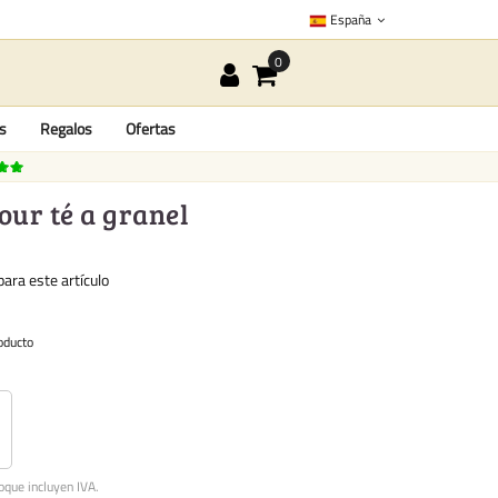
España
as
Regalos
Ofertas
our té a granel
ara este artículo
oducto
oque incluyen IVA.