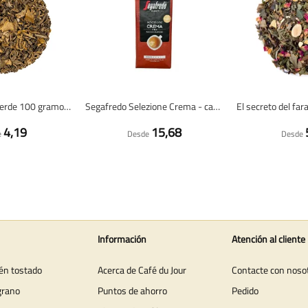
Chun Mee - té verde 100 gramos - Café du Jour té a granel
Segafredo Selezione Crema - café en grano - 1 kilo
4,19
15,68
e
Desde
Desde
Información
Atención al cliente
ién tostado
Acerca de Café du Jour
Contacte con noso
grano
Puntos de ahorro
Pedido