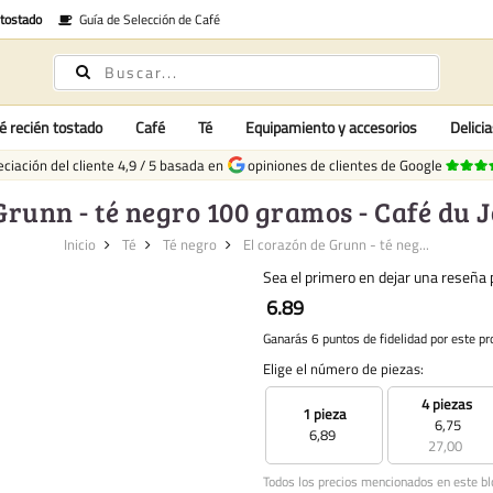
 tostado
Guía de Selección de Café
é recién tostado
Café
Té
Equipamiento y accesorios
Delici
ciación del cliente
4,9
/
5
basada en
opiniones de clientes de Google
Grunn - té negro 100 gramos - Café du J
Inicio
Té
Té negro
El corazón de Grunn - té neg...
Sea el primero en dejar una reseña p
6.89
Ganarás 6 puntos de fidelidad por este pr
Elige el número de piezas:
4 piezas
1 pieza
6,75
6,89
27,00
Todos los precios mencionados en este bl