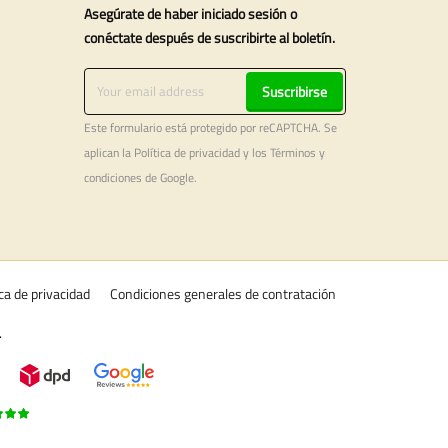
Asegúrate de haber iniciado sesión o
conéctate después de suscribirte al boletín.
Suscribirse
Este formulario está protegido por reCAPTCHA. Se
aplican la
Política de privacidad
y los
Términos y
condiciones
de Google.
ica de privacidad
Condiciones generales de contratación
.