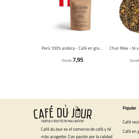
Perú 100% arabica - Café en grano fresco
7,95
Desde
Desd
Popular
Café rec
Café du Jour es el comercio de café y té
Café en 
más acogedor. Con pasión por la calidad