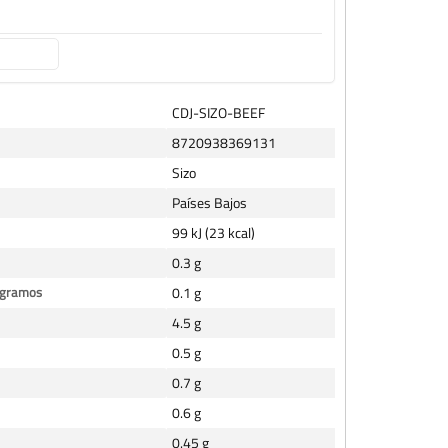
CDJ-SIZO-BEEF
8720938369131
Sizo
Países Bajos
99 kJ (23 kcal)
0.3 g
 gramos
0.1 g
4.5 g
0.5 g
0.7 g
0.6 g
0.45 g