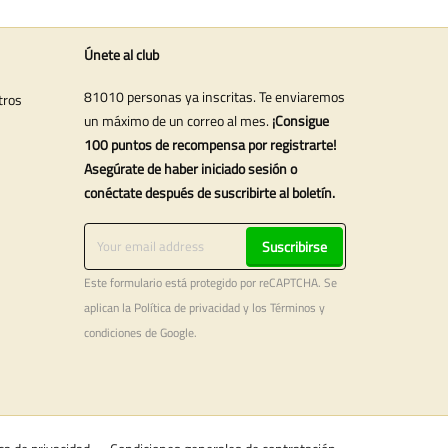
Únete al club
81010 personas ya inscritas. Te enviaremos
tros
un máximo de un correo al mes.
¡Consigue
100 puntos de recompensa por registrarte!
Asegúrate de haber iniciado sesión o
conéctate después de suscribirte al boletín.
Suscribirse
Este formulario está protegido por reCAPTCHA. Se
aplican la
Política de privacidad
y los
Términos y
condiciones
de Google.