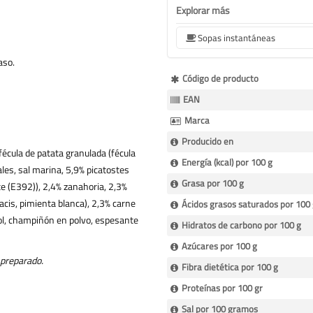
Explorar más
Sopas instantáneas
aso.
Más
Código de producto
Información
EAN
Marca
Producido en
fécula de patata granulada (fécula
Energía (kcal) por 100 g
les, sal marina, 5,9% picatostes
Grasa por 100 g
te (E392)), 2,4% zanahoria, 2,3%
macis, pimienta blanca), 2,3% carne
Ácidos grasos saturados por 100
sol, champiñón en polvo, espesante
Hidratos de carbono por 100 g
Azúcares por 100 g
 preparado.
Fibra dietética por 100 g
Proteínas por 100 gr
Sal por 100 gramos