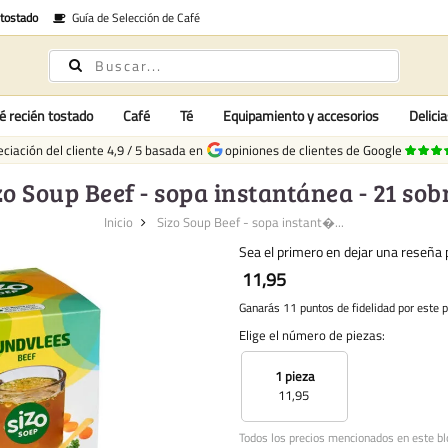
 tostado
Guía de Selección de Café
é recién tostado
Café
Té
Equipamiento y accesorios
Delici
ciación del cliente
4,9
/
5
basada en
opiniones de clientes de Google
zo Soup Beef - sopa instantánea - 21 sob
Inicio
Sizo Soup Beef - sopa instant�...
Sea el primero en dejar una reseña p
11,95
Ganarás 11 puntos de fidelidad por este 
Elige el número de piezas:
1 pieza
11,95
Todos los precios mencionados en este bl