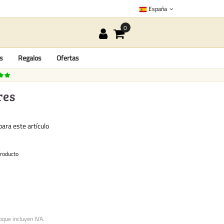
España
as
Regalos
Ofertas
res
ara este artículo
producto
oque incluyen IVA.