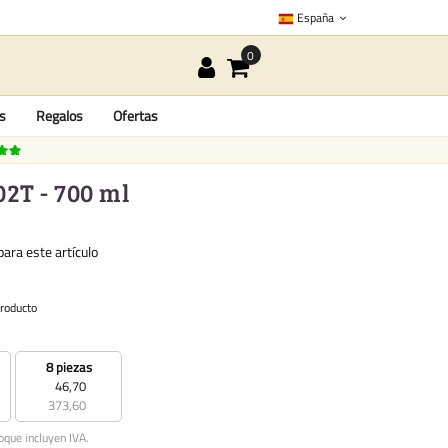
España
as
Regalos
Ofertas
02T - 700 ml
ara este artículo
producto
8 piezas
46,70
373,60
oque incluyen IVA.