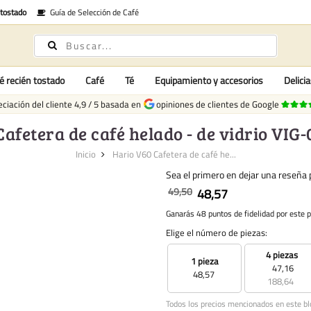
 tostado
Guía de Selección de Café
é recién tostado
Café
Té
Equipamiento y accesorios
Delici
ciación del cliente
4,9
/
5
basada en
opiniones de clientes de Google
afetera de café helado - de vidrio VIG-
Inicio
Hario V60 Cafetera de café he...
Sea el primero en dejar una reseña p
49,50
48,57
Ganarás 48 puntos de fidelidad por este 
Elige el número de piezas:
4 piezas
1 pieza
47,16
48,57
188,64
Todos los precios mencionados en este bl