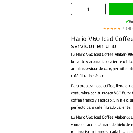
En
★★★★★
4,8/5 ·
Hario V60 Iced Coffee
servidor en uno
La
Hario V60 Iced Coffee Maker (VI
brillante y aromático, caliente o frí
amplio
servidor de café
, permitiénd
café filtrado clásico.
Para preparar iced coffee, llena el d
costumbre con tu receta V60 favorit
coffee fresco y sabroso. Sin hielo, 
perfecto para café filtrado caliente.
La
Hario V60 Iced Coffee Maker
está
y una duradera cámara de hielo de r
minimalismo japonés, cada taza de 