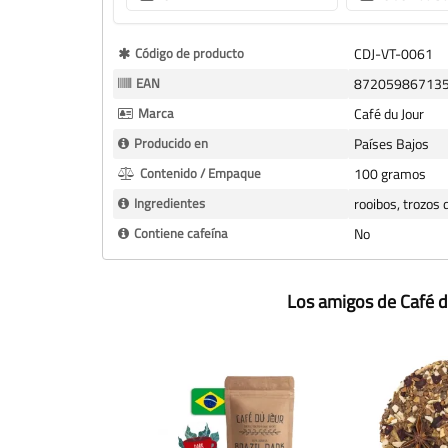
Más
Código de producto
CDJ-VT-0061
Información
EAN
87205986713
Marca
Café du Jour
Producido en
Países Bajos
Contenido / Empaque
100 gramos
Ingredientes
rooibos, trozos 
Contiene cafeína
No
Los amigos de Café d