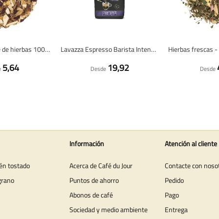
Té Glühwein - té de hierbas 100 gramos - Café du Jour té suelto
Lavazza Espresso Barista Intenso - café en grano - 1 kilo
5,64
19,92
e
Desde
Desde
Información
Atención al cliente
ién tostado
Acerca de Café du Jour
Contacte con noso
grano
Puntos de ahorro
Pedido
Abonos de café
Pago
Sociedad y medio ambiente
Entrega