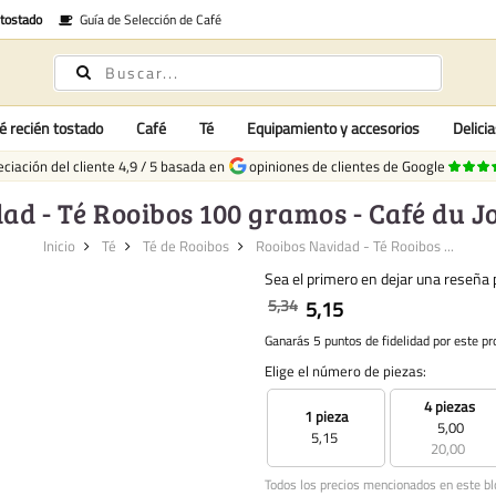
 tostado
Guía de Selección de Café
é recién tostado
Café
Té
Equipamiento y accesorios
Delici
ciación del cliente
4,9
/
5
basada en
opiniones de clientes de Google
ad - Té Rooibos 100 gramos - Café du Jo
Inicio
Té
Té de Rooibos
Rooibos Navidad - Té Rooibos ...
Sea el primero en dejar una reseña p
5,34
5,15
Ganarás 5 puntos de fidelidad por este pr
Elige el número de piezas:
4 piezas
1 pieza
5,00
5,15
20,00
Todos los precios mencionados en este bl