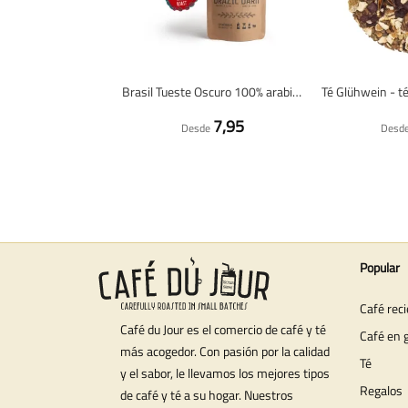
Brasil Tueste Oscuro 100% arabica - Café en grano fresco
7,95
Desde
Desd
Popular
Café rec
Café du Jour es el comercio de café y té
Café en 
más acogedor. Con pasión por la calidad
Té
y el sabor, le llevamos los mejores tipos
Regalos
de café y té a su hogar. Nuestros