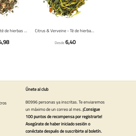
Hierbas frescas - té de hierbas 100 gramos - Café du Jour té suelto
Citrus & Verveine - Té de hierbas 100 gramos - Café du Jour té suelto
4,98
6,40
Desde
Únete al club
80996 personas ya inscritas. Te enviaremos
tros
un máximo de un correo al mes.
¡Consigue
100 puntos de recompensa por registrarte!
Asegúrate de haber iniciado sesión o
conéctate después de suscribirte al boletín.