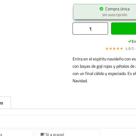
Compra única
sin suscripción
En
★★★★★
4,8/5 ·
Entra en el espíritu navideño con 
con bayas de goji rojas y pétalos de
con un final cálido y especiado. Es e
Navidad.
es
os
Té a granel