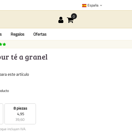
España
as
Regalos
Ofertas
ur té a granel
ara este artículo
oducto
8 piezas
4,95
39,60
oque incluyen IVA.