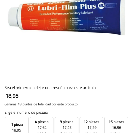
Sea el primero en dejar una reseña para este artículo
18,95
Ganarás 18 puntos de fidelidad por este producto
Elige el número de piezas:
4 piezas
8 piezas
12 piezas
16 piezas
1 pieza
17,62
17,45
17,29
16,96
18,95
70,48
139,60
207,48
271,36