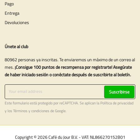
Pago
Entrega
Devoluciones
Únete al club
80962 personas ya inscritas. Te enviaremos un máximo de un correo al
mes.
¡Consigue 100 puntos de recompensa por registrarte! Asegúrate
de haber iniciado sesión o conéctate después de suscribirte al boletín.
Suscribirse
Este formulario está protegido por reCAPTCHA. Se aplican la
Política de privacidad
y los
Términos y condiciones
de Google.
Copyright © 2026 Café du Jour B.V. - VAT: NL866270152B01