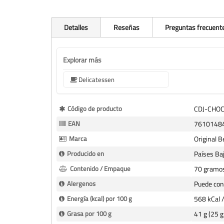
Detalles
Reseñas
Preguntas frecuent
Explorar más
Delicatessen
Más
Código de producto
CDJ-CHO
Información
EAN
7610148
Marca
Original 
Producido en
Países Ba
Contenido / Empaque
70 gramo
Alergenos
Puede cont
Energía (kcal) por 100 g
568 kCal 
Grasa por 100 g
41 g (25 g