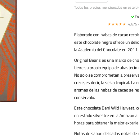
Todos los precios mencionados en este bl
En
★★★★★
4,8/5 ·
Elaborado con habas de cacao recole
este chocolate negro ofrece un delici
la Academia del Chocolate en 2011.
Original Beans es una marca de cho
tiene su propio equipo de abastecim
No solo se comprometen a preservar
crece, es decir, la selva tropical. L
aromas de las habas de cacao se res
consérvalo.
Este chocolate Beni Wild Harvest, 
en estado silvestre en la Amazonia 
horas para obtener la mejor experie
Notas de sabor: delicadas notas de m