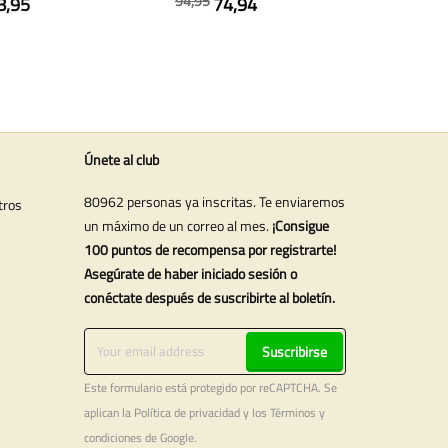
94,95
8,95
74,94
Únete al club
80962 personas ya inscritas. Te enviaremos
tros
un máximo de un correo al mes.
¡Consigue
100 puntos de recompensa por registrarte!
Asegúrate de haber iniciado sesión o
conéctate después de suscribirte al boletín.
Suscribirse
Este formulario está protegido por reCAPTCHA. Se
aplican la
Política de privacidad
y los
Términos y
condiciones
de Google.