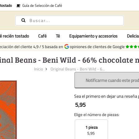
 tostado
Guía de Selección de Café
é recién tostado
Café
Té
Equipamiento y accesorios
Delici
ciación del cliente
4,9
/
5
basada en
opiniones de clientes de Google
inal Beans - Beni Wild - 66% chocolate 
Inicio
Original Beans - Beni Wild - 6...
Notificarme cuando este prod
Sea el primero en dejar una reseña p
5,95
Elige el número de piezas:
1 pieza
5,95