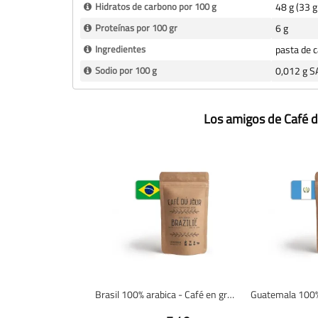
Hidratos de carbono por 100 g
48 g (33 g
Proteínas por 100 gr
6 g
Ingredientes
pasta de c
Sodio por 100 g
0,012 g S
Los amigos de Café d
Brasil 100% arabica - Café en grano fresco