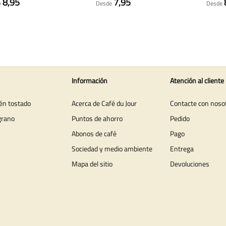
8,95
7,95
e
Desde
Desde
Información
Atención al cliente
ién tostado
Acerca de Café du Jour
Contacte con noso
grano
Puntos de ahorro
Pedido
Abonos de café
Pago
Sociedad y medio ambiente
Entrega
Mapa del sitio
Devoluciones