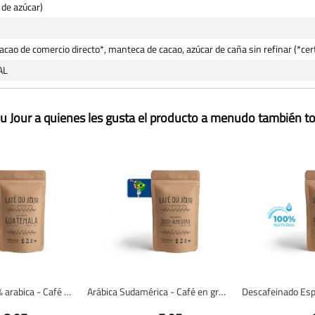
 de azúcar)
acao de comercio directo*, manteca de cacao, azúcar de caña sin refinar (*cert
AL
u Jour a quienes les gusta el producto a menudo también 
Guatemala 100% arabica - Café en grano fresco
Arábica Sudamérica - Café en grano fresco