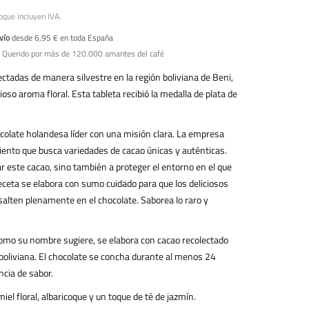
oque incluyen IVA.
vío
desde 6,95 € en toda España
 Querido por más de 120.000 amantes del café
ctadas de manera silvestre en la región boliviana de Beni,
oso aroma floral. Esta tableta recibió la medalla de plata de
colate holandesa líder con una misión clara. La empresa
iento que busca variedades de cacao únicas y auténticas.
 este cacao, sino también a proteger el entorno en el que
a receta se elabora con sumo cuidado para que los deliciosos
alten plenamente en el chocolate. Saborea lo raro y
como su nombre sugiere, se elabora con cacao recolectado
boliviana. El chocolate se concha durante al menos 24
ncia de sabor.
iel floral, albaricoque y un toque de té de jazmín.