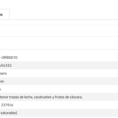
es
C-ORB0010
454332
Beans
jos
s
ener trazas de leche, cacahuetes y frutos de cáscara.
/ 2379 kJ
 saturados)