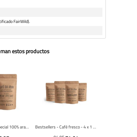
ificado FairWild).
toman estos productos
Descafeinado Especial 100% arabica - Café en grano fresco
Bestsellers - Café fresco - 4 x 1 kilo