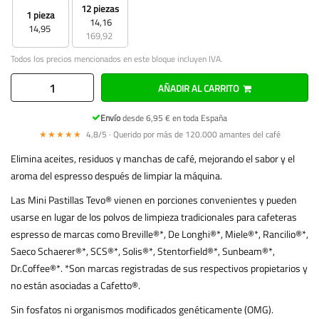
12 piezas
1 pieza
14,16
14,95
169,92
Todos los precios mencionados en este bloque incluyen IVA.
AÑADIR AL CARRITO
Envío
desde 6,95 € en toda España
★★★★★
4,8/5 · Querido por más de 120.000 amantes del café
Elimina aceites, residuos y manchas de café, mejorando el sabor y el
aroma del espresso después de limpiar la máquina.
Las Mini Pastillas Tevo® vienen en porciones convenientes y pueden
usarse en lugar de los polvos de limpieza tradicionales para cafeteras
espresso de marcas como Breville®*, De Longhi®*, Miele®*, Rancilio®*,
Saeco Schaerer®*, SCS®*, Solis®*, Stentorfield®*, Sunbeam®*,
Dr.Coffee®*. *Son marcas registradas de sus respectivos propietarios y
no están asociadas a Cafetto®.
Sin fosfatos ni organismos modificados genéticamente (OMG).