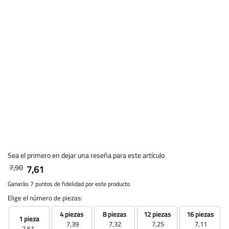
Sea el primero en dejar una reseña para este artículo
7,90
7,61
Ganarás 7 puntos de fidelidad por este producto
Elige el número de piezas:
4 piezas
8 piezas
12 piezas
16 piezas
1 pieza
7,39
7,32
7,25
7,11
7,61