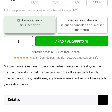
29,56
58,56
87,00
113,76
Todos los precios mencionados en este bloque incluyen IVA.
Compra única
Suscribirse y ahorrar
sin suscripción
se puede cancelar en cualquier
momento
AÑADIR AL CARRITO
Envío
desde 6,95 € en toda España
★★★★★
4,8/5 · Querido por más de 120.000 amantes del café
Mango Flowers es una infusión de frutas fresca de Café du Jour. La
mezcla une el dulzor del mango con las notas florales de la flor de
hibisco blanco. La grosella negra y la manzana aportan una ligera acidez
y un sabor pleno.
Detalles