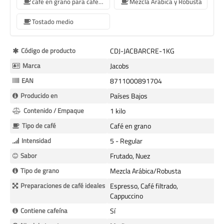
café en grano para cafetera Siemens
Mezcla Arábica y Robusta
Tostado medio
Más
Código de producto
CDJ-JACBARCRE-1KG
Información
Marca
Jacobs
EAN
8711000891704
Producido en
Países Bajos
Contenido / Empaque
1 kilo
Tipo de café
Café en grano
Intensidad
5 - Regular
Sabor
Frutado, Nuez
Tipo de grano
Mezcla Arábica/Robusta
Preparaciones de café ideales
Espresso, Café filtrado,
Cappuccino
Contiene cafeína
Sí