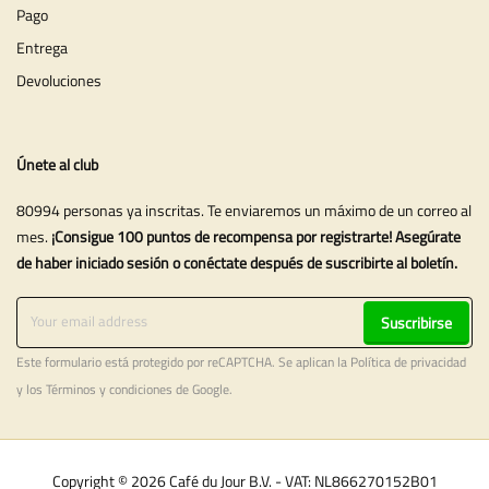
Pago
Entrega
Devoluciones
Únete al club
80994 personas ya inscritas. Te enviaremos un máximo de un correo al
mes.
¡Consigue 100 puntos de recompensa por registrarte! Asegúrate
de haber iniciado sesión o conéctate después de suscribirte al boletín.
Suscribirse
Este formulario está protegido por reCAPTCHA. Se aplican la
Política de privacidad
y los
Términos y condiciones
de Google.
Copyright © 2026 Café du Jour B.V. - VAT: NL866270152B01