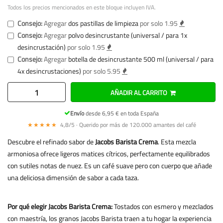
Todos los precios mencionados en este bloque incluyen IVA.
Consejo:
Agregar
dos pastillas de limpieza
por solo 1.95
Consejo:
Agregar
polvo desincrustante (universal / para 1x
desincrustación)
por solo 1.95
Consejo:
Agregar
botella de desincrustante 500 ml (universal / para
4x desincrustaciones)
por solo 5.95
AÑADIR AL CARRITO
Envío
desde 6,95 € en toda España
★★★★★
4,8/5 · Querido por más de 120.000 amantes del café
Descubre el refinado sabor de
Jacobs Barista Crema
. Esta mezcla
armoniosa ofrece ligeros matices cítricos, perfectamente equilibrados
con sutiles notas de nuez. Es un café suave pero con cuerpo que añade
una deliciosa dimensión de sabor a cada taza.
Por qué elegir Jacobs Barista Crema:
Tostados con esmero y mezclados
con maestría, los granos Jacobs Barista traen a tu hogar la experiencia