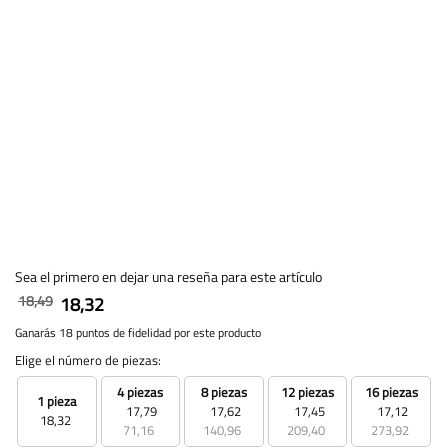
Sea el primero en dejar una reseña para este artículo
18,49
18,32
Ganarás 18 puntos de fidelidad por este producto
Elige el número de piezas:
4 piezas
8 piezas
12 piezas
16 piezas
1 pieza
17,79
17,62
17,45
17,12
18,32
71,16
140,96
209,40
273,92