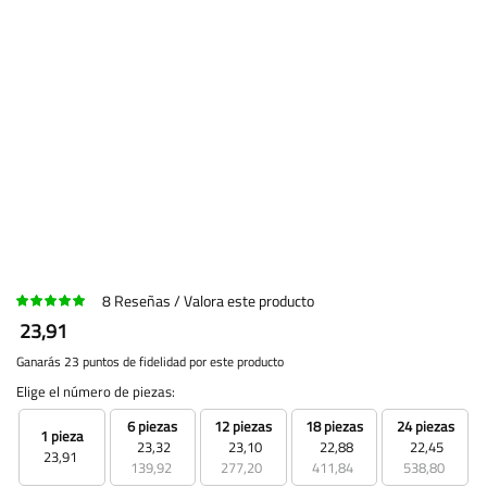
8
Reseñas
Valora este producto
23,91
Ganarás 23 puntos de fidelidad por este producto
Elige el número de piezas:
6 piezas
12 piezas
18 piezas
24 piezas
1 pieza
23,32
23,10
22,88
22,45
23,91
139,92
277,20
411,84
538,80