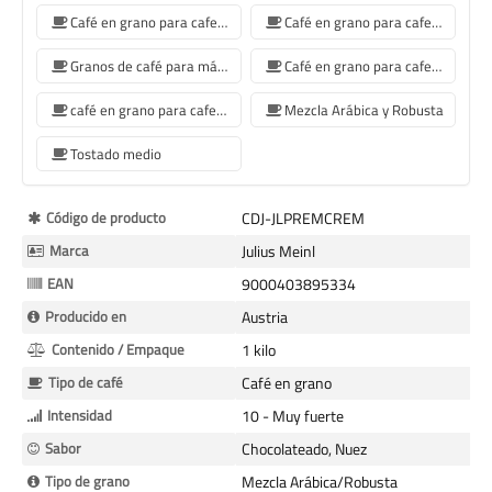
Café en grano para cafetera Jura
Café en grano para cafetera De'Longhi
Granos de café para máquina de café Philips
Café en grano para cafetera Krups
café en grano para cafetera Siemens
Mezcla Arábica y Robusta
Tostado medio
Más
Código de producto
CDJ-JLPREMCREM
Información
Marca
Julius Meinl
EAN
9000403895334
Producido en
Austria
Contenido / Empaque
1 kilo
Tipo de café
Café en grano
Intensidad
10 - Muy fuerte
Sabor
Chocolateado, Nuez
Tipo de grano
Mezcla Arábica/Robusta