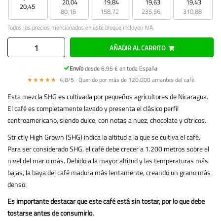
20,04
19,84
19,63
19,43
20,45
80,16
158,72
235,56
310,88
Todos los precios mencionados en este bloque incluyen IVA.
AÑADIR AL CARRITO
Envío
desde 6,95 € en toda España
★★★★★
4,8/5 · Querido por más de 120.000 amantes del café
Esta mezcla SHG es cultivada por pequeños agricultores de Nicaragua.
El café es completamente lavado y presenta el clásico perfil
centroamericano, siendo dulce, con notas a nuez, chocolate y cítricos.
Strictly High Grown (SHG) indica la altitud a la que se cultiva el café.
Para ser considerado SHG, el café debe crecer a 1.200 metros sobre el
nivel del mar o más. Debido a la mayor altitud y las temperaturas más
bajas, la baya del café madura más lentamente, creando un grano más
denso.
Es importante destacar que este café está sin tostar, por lo que debe
tostarse antes de consumirlo.