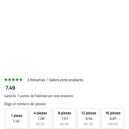
3
Reseñas
Valora este producto
7.49
Ganarás 7 puntos de fidelidad por este producto
Elige el número de piezas:
4 piezas
8 piezas
12 piezas
16 piezas
1 pieza
7,08
7,01
6,94
6,81
7,49
28,32
56,08
83,28
108,96