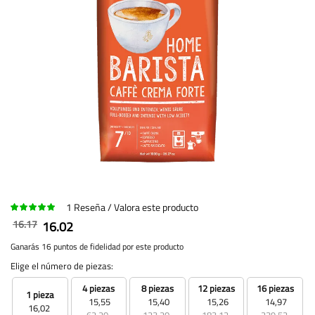
1
Reseña
Valora este producto
16.17
16.02
Ganarás 16 puntos de fidelidad por este producto
Elige el número de piezas:
4 piezas
8 piezas
12 piezas
16 piezas
1 pieza
15,55
15,40
15,26
14,97
16,02
62,20
123,20
183,12
239,52