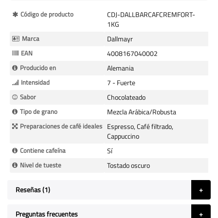
Más
Código de producto
CDJ-DALLBARCAFCREMFORT-
Información
1KG
Marca
Dallmayr
EAN
4008167040002
Producido en
Alemania
Intensidad
7 - Fuerte
Sabor
Chocolateado
Tipo de grano
Mezcla Arábica/Robusta
Preparaciones de café ideales
Espresso, Café filtrado,
Cappuccino
Contiene cafeína
Sí
Nivel de tueste
Tostado oscuro
Reseñas
1
Preguntas frecuentes