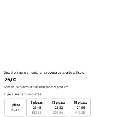
Sea el primero en dejar una reseña para este artículo
26,00
Ganarás 26 puntos de fidelidad por este producto
Elige el número de piezas:
6 piezas
12 piezas
18 piezas
1 pieza
25,48
25,22
24,96
26,00
152,88
302,64
449,28