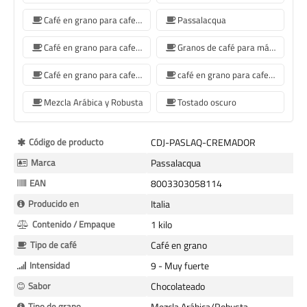
Café en grano para cafetera Jura
Passalacqua
Café en grano para cafetera De'Longhi
Granos de café para máquina de café Philips
Café en grano para cafetera Krups
café en grano para cafetera Siemens
Mezcla Arábica y Robusta
Tostado oscuro
Más
Código de producto
CDJ-PASLAQ-CREMADOR
Información
Marca
Passalacqua
EAN
8003303058114
Producido en
Italia
Contenido / Empaque
1 kilo
Tipo de café
Café en grano
Intensidad
9 - Muy fuerte
Sabor
Chocolateado
Tipo de grano
Mezcla Arábica/Robusta