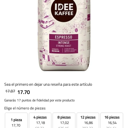
Sea el primero en dejar una reseña para este artículo
17.87
17.70
Ganarás 17 puntos de fidelidad por este producto
Elige el número de piezas:
4 piezas
8 piezas
12 piezas
16 piezas
1 pieza
17,18
17,02
16,86
16,54
17,70
68,72
136,16
202,32
264,64