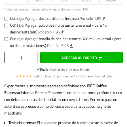
Todos los precios mencionados en este bloque incluyen IVA.
Consejo:
Agregar
dos pastillas de limpieza
Por sólo 1.95
Consejo:
Agregar
polvo desincrustante (universal / para 1x
desincrustación)
Por sólo 1.95
Consejo:
Agregar
botella de desincrustante 500 ml (universal / para
4x desincrustaciones)
Por sólo 5.95
AGREGAR AL CARRITO
Envío
desde 6,95 € en toda España
★★★★★
4,8/5 · Querido por más de 120.000 amantes del café
Experimenta el momento espresso definitivo con
IDEE Kaffee
Espresso Intense
. Este café potente combina un aroma profundo y rico
con delicadas notas de chocolate y un cuerpo firme. Perfecto para un
auténtico espresso o como deliciosa base para cappuccino y latte
macchiato.
Tostado intenso:
El cuidadoso proceso de tueste extrae lo mejor de