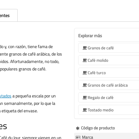
entes
Explorar más
o y, con razón, tiene fama de
Granos de café
ente granos de café arábica, de los
Café molido
idos. Afortunadamente, no todo,
populares granos de café.
Café turco
Granos de café arábica
stados
a pequeña escala por un
Regalo de café
an semanalmente, por lo que la
Tostado medio
a etiqueta del envase.
es
Más
Código de producto
Información
Marca
Café du Jour, siempre vienen en un