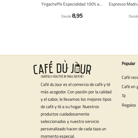
Yirgacheffe Especialidad 100% arabica - Café en grano fresco
8,95
Desde
Desd
Popular
Café rec
Café du Jour es el comercio de café y té
Café en 
más acogedor. Con pasión por la calidad
Té
y el sabor, le llevamos los mejores tipos
Regalos
de café y té a su hogar. Nuestros
productos cuidadosamente
seleccionados y nuestro servicio
personalizado hacen de cada taza un
momento especial.