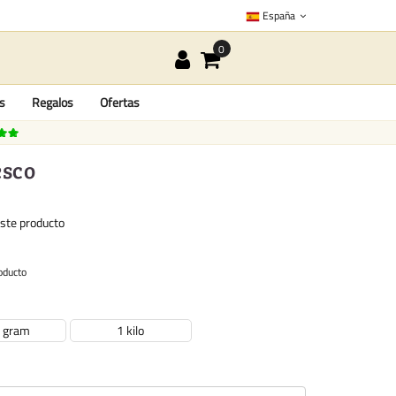
España
as
Regalos
Ofertas
esco
este producto
oducto
 gram
1 kilo