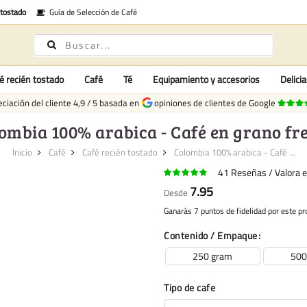
 tostado
Guía de Selección de Café
é recién tostado
Café
Té
Equipamiento y accesorios
Delici
ciación del cliente
4,9
/
5
basada en
opiniones de clientes de Google
ombia 100% arabica - Café en grano fr
Inicio
Café
Café recién tostado
Colombia 100% arabica - Café ...
41
Reseñas
Valora 
7.95
Desde
Ganarás 7 puntos de fidelidad por este pr
Contenido / Empaque
250 gram
500
Tipo de cafe