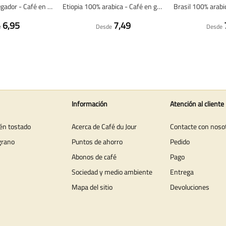
Espresso Madrugador - Café en grano fresco
Etiopia 100% arabica - Café en grano fresco
6,95
7,49
e
Desde
Desde
Información
Atención al cliente
ién tostado
Acerca de Café du Jour
Contacte con noso
grano
Puntos de ahorro
Pedido
Abonos de café
Pago
Sociedad y medio ambiente
Entrega
Mapa del sitio
Devoluciones