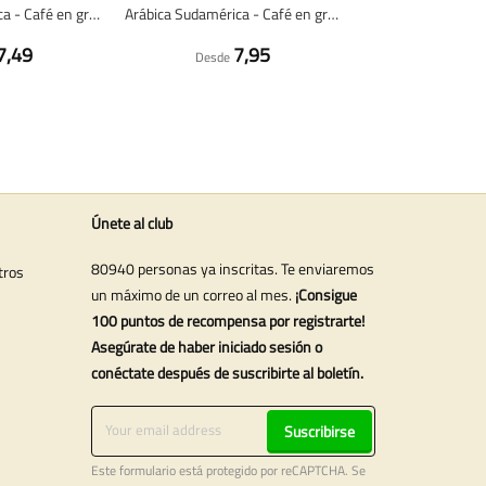
Brasil 100% arabica - Café en grano fresco
Arábica Sudamérica - Café en grano fresco
7,49
7,95
Desde
Únete al club
80940 personas ya inscritas. Te enviaremos
tros
un máximo de un correo al mes.
¡Consigue
100 puntos de recompensa por registrarte!
Asegúrate de haber iniciado sesión o
conéctate después de suscribirte al boletín.
Suscribirse
Este formulario está protegido por reCAPTCHA. Se