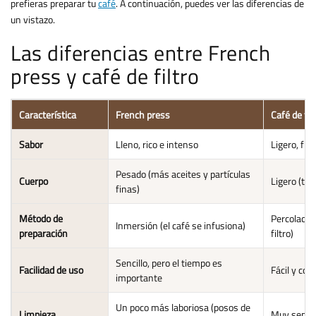
prefieras preparar tu
café
. A continuación, puedes ver las diferencias de
un vistazo.
Las diferencias entre French
press y café de filtro
Característica
French press
Café de fil
Sabor
Lleno, rico e intenso
Ligero, fre
Pesado (más aceites y partículas
Cuerpo
Ligero (taz
finas)
Método de
Percolación
Inmersión (el café se infusiona)
preparación
filtro)
Sencillo, pero el tiempo es
Facilidad de uso
Fácil y con
importante
Un poco más laboriosa (posos de
Limpieza
Muy sencilla