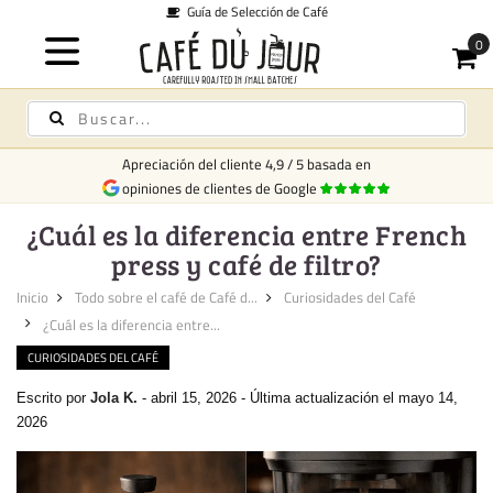
Guía de Selección de Café
Apreciación del cliente
4,9
/
5
basada en
opiniones de clientes de Google
¿Cuál es la diferencia entre French
press y café de filtro?
Inicio
Todo sobre el café de Café d...
Curiosidades del Café
¿Cuál es la diferencia entre...
CURIOSIDADES DEL CAFÉ
Escrito por
Jola K.
-
abril 15, 2026
-
Última actualización el mayo 14,
2026