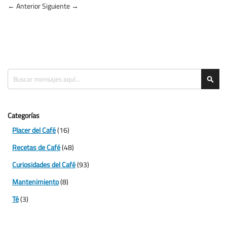
← Anterior
Siguiente →
Search
Sea
Categorías
Placer del Café
(16)
Recetas de Café
(48)
Curiosidades del Café
(93)
Mantenimiento
(8)
Té
(3)